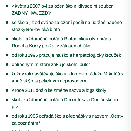
v květnu 2007 byl založen školní divadelní soubor
ŽÁDNÝ HWJEZDY
se škola již od svého založení podílí na údržbě naučné
stezky Borkovická blata
škola každoročně pořádá Biologickou olympiádu
Rudolfa Kurky pro žáky základních škol
od roku 1995 pracuje na škole herpetologický kroužek
oblíbeným místem žáků je školní bufet
každý rok navštěvuje školu i domov mládeže Mikuláš s
andělským a pekelným doprovodem
v roce 2011 došlo ke změně názvu a loga školy
škola každoročně pořádá Den mléka a Den českého
piva
od roku 1995 pořádá škola přednášky s názvem „Cesty
za poznáním“