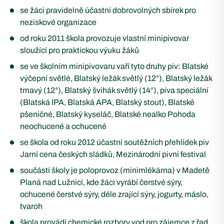
se žáci pravidelně účastní dobrovolných sbírek pro
neziskové organizace
od roku 2011 škola provozuje vlastní minipivovar
sloužící pro praktickou výuku žáků
se ve školním minipivovaru vaří tyto druhy piv: Blatské
výčepní světlé, Blatský ležák světlý (12°), Blatský ležák
tmavý (12°), Blatský švihák světlý (14°), piva speciální
(Blatská IPA, Blatská APA, Blatský stout), Blatské
pšeničné, Blatský kyseláč, Blatské nealko Pohoda
neochucené a ochucené
se škola od roku 2012 účastní soutěžních přehlídek piv
Jarní cena českých sládků, Mezinárodní pivní festival
součástí školy je poloprovoz (minimlékárna) v Madetě
Planá nad Lužnicí, kde žáci vyrábí čerstvé sýry,
ochucené čerstvé sýry, déle zrající sýry, jogurty, máslo,
tvaroh
škola provádí chemické rozbory vod pro zájemce z řad