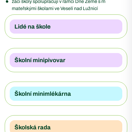
žáci školy spolupracují v rámci Dne Země s m
mateřskými školami ve Veselí nad Lužnicí
Lidé na škole
Školní minipivovar
Školní minimlékárna
Školská rada