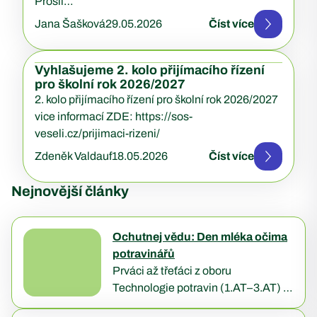
Prošli…
Jana Šašková
29.05.2026
Číst více
Vyhlašujeme 2. kolo přijímacího řízení
pro školní rok 2026/2027
2. kolo přijímacího řízení pro školní rok 2026/2027
vice informací ZDE: https://sos-
veseli.cz/prijimaci-rizeni/
Zdeněk Valdauf
18.05.2026
Číst více
Nejnovější články
Ochutnej vědu: Den mléka očima
potravinářů
Prváci až třeťáci z oboru
Technologie potravin (1.AT–3.AT) si
Světový den mléka zpestřili