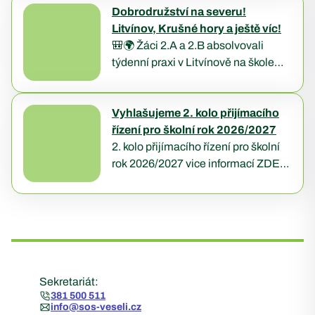
zajímavým programem. Nejdříve
Dobrodružství na severu!
nahlédli pod pokličku kvality
Litvínov, Krušné hory a ještě víc!
mléčných výrobků díky prezentaci
🎒🌍 Žáci 2.A a 2.B absolvovali
Ing….
týdenní praxi v Litvínově na škole
Schola Humanitas, kde je čekal
pestrý program plný poznávání i
zážitků. ⛰️ Prošli…
Vyhlašujeme 2. kolo přijímacího
řízení pro školní rok 2026/2027
2. kolo přijímacího řízení pro školní
rok 2026/2027 vice informací ZDE:
https://sos-veseli.cz/prijimaci-
rizeni/
Sekretariát:
381 500 511
info@sos-veseli.cz