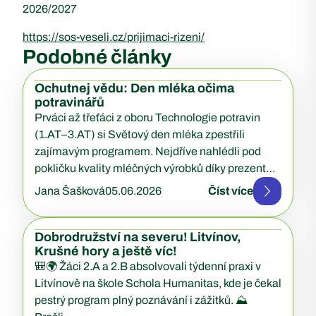
2026/2027
https://sos-veseli.cz/prijimaci-rizeni/
Podobné články
Ochutnej vědu: Den mléka očima
potravinářů
Prváci až třeťáci z oboru Technologie potravin
(1.AT–3.AT) si Světový den mléka zpestřili
zajímavým programem. Nejdříve nahlédli pod
pokličku kvality mléčných výrobků díky prezentaci
Ing….
Jana Šašková
05.06.2026
Číst více
Dobrodružství na severu! Litvínov,
Krušné hory a ještě víc!
🎒🌍 Žáci 2.A a 2.B absolvovali týdenní praxi v
Litvínově na škole Schola Humanitas, kde je čekal
pestrý program plný poznávání i zážitků. ⛰️