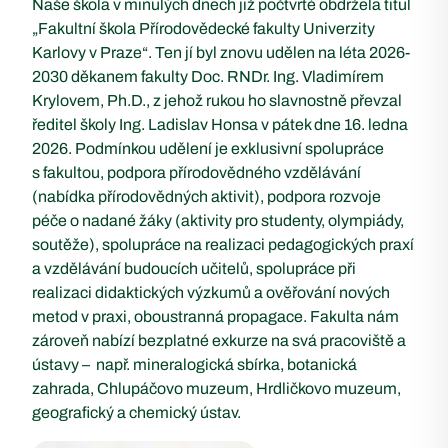
Naše škola v minulých dnech již počtvrté obdržela titul
„Fakultní škola Přírodovědecké fakulty Univerzity
Karlovy v Praze“. Ten jí byl znovu udělen na léta 2026-
2030 děkanem fakulty Doc. RNDr. Ing. Vladimírem
Krylovem, Ph.D., z jehož rukou ho slavnostně převzal
ředitel školy Ing. Ladislav Honsa v pátek dne 16. ledna
2026. Podmínkou udělení je exklusivní spolupráce
s fakultou, podpora přírodovědného vzdělávání
(nabídka přírodovědných aktivit), podpora rozvoje
péče o nadané žáky (aktivity pro studenty, olympiády,
soutěže), spolupráce na realizaci pedagogických praxí
a vzdělávání budoucích učitelů, spolupráce při
realizaci didaktických výzkumů a ověřování nových
metod v praxi, oboustranná propagace. Fakulta nám
zároveň nabízí bezplatné exkurze na svá pracoviště a
ústavy – např. mineralogická sbírka, botanická
zahrada, Chlupáčovo muzeum, Hrdličkovo muzeum,
geografický a chemický ústav.