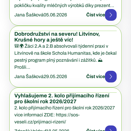
pokličku kvality mléčných výrobků díky prezentaci
Ing….
Jana Šašková
05.06.2026
Číst více
Dobrodružství na severu! Litvínov,
Krušné hory a ještě víc!
🎒🌍 Žáci 2.A a 2.B absolvovali týdenní praxi v
Litvínově na škole Schola Humanitas, kde je čekal
pestrý program plný poznávání i zážitků. ⛰️
Prošli…
Jana Šašková
29.05.2026
Číst více
Vyhlašujeme 2. kolo přijímacího řízení
pro školní rok 2026/2027
2. kolo přijímacího řízení pro školní rok 2026/2027
vice informací ZDE: https://sos-
veseli.cz/prijimaci-rizeni/