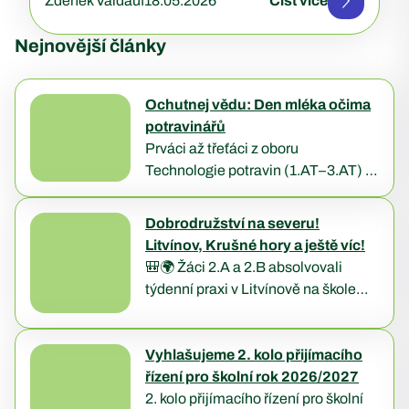
Zdeněk Valdauf
18.05.2026
Číst více
Nejnovější články
Ochutnej vědu: Den mléka očima
potravinářů
Prváci až třeťáci z oboru
Technologie potravin (1.AT–3.AT) si
Světový den mléka zpestřili
zajímavým programem. Nejdříve
Dobrodružství na severu!
nahlédli pod pokličku kvality
Litvínov, Krušné hory a ještě víc!
mléčných výrobků díky prezentaci
🎒🌍 Žáci 2.A a 2.B absolvovali
Ing….
týdenní praxi v Litvínově na škole
Schola Humanitas, kde je čekal
pestrý program plný poznávání i
zážitků. ⛰️ Prošli…
Vyhlašujeme 2. kolo přijímacího
řízení pro školní rok 2026/2027
2. kolo přijímacího řízení pro školní