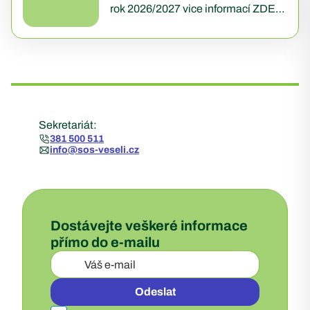
rok 2026/2027 vice informací ZDE:
https://sos-veseli.cz/prijimaci-
rizeni/
Sekretariát:
381 500 511
info@sos-veseli.cz
Dostávejte veškeré informace
přímo do e-mailu
Odeslat