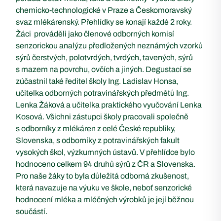
chemicko-technologické v Praze a Českomoravský
svaz mlékárenský. Přehlídky se konají každé 2 roky.
Žáci prováděli jako členové odborných komisí
senzorickou analýzu předložených neznámých vzorků
sýrů čerstvých, polotvrdých, tvrdých, tavených, sýrů
s mazem na povrchu, ovčích a jiných. Degustací se
zúčastnil také ředitel školy Ing. Ladislav Honsa,
učitelka odborných potravinářských předmětů Ing.
Lenka Žáková a učitelka praktického vyučování Lenka
Kosová. Všichni zástupci školy pracovali společně
s odborníky z mlékáren z celé České republiky,
Slovenska, s odborníky z potravinářských fakult
vysokých škol, výzkumných ústavů. V přehlídce bylo
hodnoceno celkem 94 druhů sýrů z ČR a Slovenska.
Pro naše žáky to byla důležitá odborná zkušenost,
která navazuje na výuku ve škole, neboť senzorické
hodnocení mléka a mléčných výrobků je její běžnou
součástí.