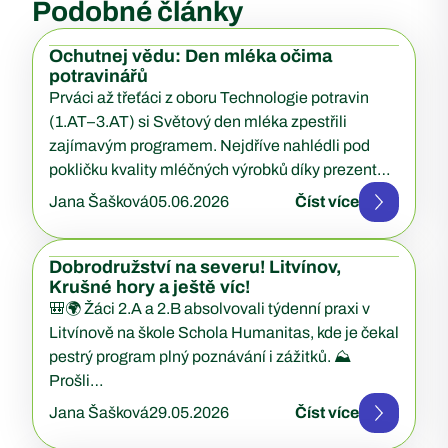
Podobné články
Ochutnej vědu: Den mléka očima
potravinářů
Prváci až třeťáci z oboru Technologie potravin
(1.AT–3.AT) si Světový den mléka zpestřili
zajímavým programem. Nejdříve nahlédli pod
pokličku kvality mléčných výrobků díky prezentaci
Ing….
Jana Šašková
05.06.2026
Číst více
Dobrodružství na severu! Litvínov,
Krušné hory a ještě víc!
🎒🌍 Žáci 2.A a 2.B absolvovali týdenní praxi v
Litvínově na škole Schola Humanitas, kde je čekal
pestrý program plný poznávání i zážitků. ⛰️
Prošli…
Jana Šašková
29.05.2026
Číst více