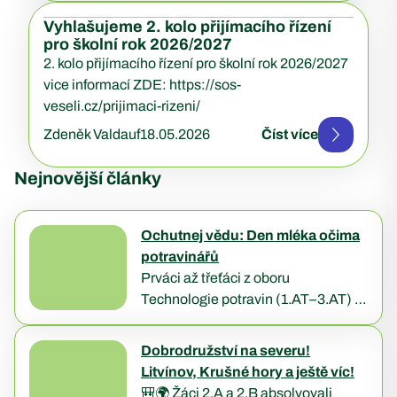
Vyhlašujeme 2. kolo přijímacího řízení
pro školní rok 2026/2027
2. kolo přijímacího řízení pro školní rok 2026/2027
vice informací ZDE: https://sos-
veseli.cz/prijimaci-rizeni/
Zdeněk Valdauf
18.05.2026
Číst více
Nejnovější články
Ochutnej vědu: Den mléka očima
potravinářů
Prváci až třeťáci z oboru
Technologie potravin (1.AT–3.AT) si
Světový den mléka zpestřili
zajímavým programem. Nejdříve
Dobrodružství na severu!
nahlédli pod pokličku kvality
Litvínov, Krušné hory a ještě víc!
mléčných výrobků díky prezentaci
🎒🌍 Žáci 2.A a 2.B absolvovali