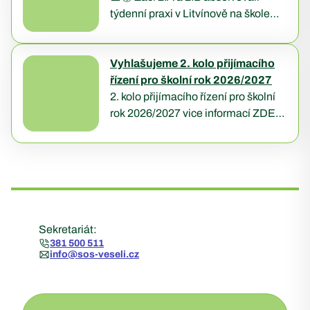
Ing….
týdenní praxi v Litvínově na škole
Schola Humanitas, kde je čekal
pestrý program plný poznávání i
zážitků. ⛰️ Prošli…
Vyhlašujeme 2. kolo přijímacího
řízení pro školní rok 2026/2027
2. kolo přijímacího řízení pro školní
rok 2026/2027 vice informací ZDE:
https://sos-veseli.cz/prijimaci-
rizeni/
Sekretariát:
381 500 511
info@sos-veseli.cz